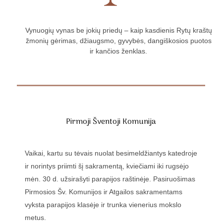
Vynuogių vynas be jokių priedų – kaip kasdienis Rytų kraštų
žmonių gėrimas, džiaugsmo, gyvybės, dangiškosios puotos
ir kančios ženklas.
Pirmoji Šventoji Komunija
Vaikai, kartu su tėvais nuolat besimeldžiantys katedroje
ir norintys priimti šį sakramentą, kviečiami iki rugsėjo
mėn. 30 d. užsirašyti parapijos raštinėje. Pasiruošimas
Pirmosios Šv. Komunijos ir Atgailos sakramentams
vyksta parapijos klasėje ir trunka vienerius mokslo
metus.