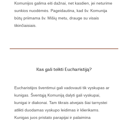
Komunijos galima eiti dažnai, net kasdien, jei neturime
sunkios nuodėmės. Pageidautina, kad šv. Komunija
būtų priimama šv. Mišių metu, drauge su visais
tikinčiaisiais.
Kas gali teikti Eucharistiją?
Eucharistijos šventimui gali vadovauti tik vyskupas ar
kunigas. Šventąją Komuniją dalyti gali vyskupai,
kunigai ir diakonai. Tam tikrais atvejais šiai tarnystei
atlikti duodamas vyskupo leidimas ir klierikams.
Kunigas juos pristato parapijai ir palaimina