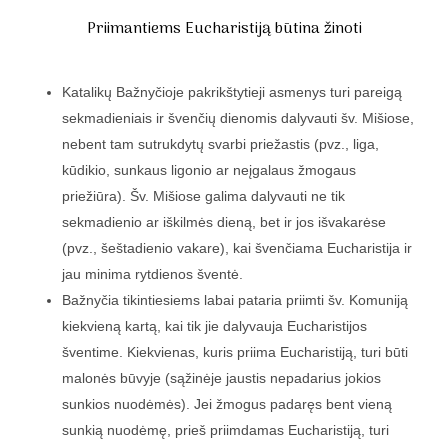
Priimantiems Eucharistiją būtina žinoti
Katalikų Bažnyčioje pakrikštytieji asmenys turi pareigą
sekmadieniais ir švenčių dienomis dalyvauti šv. Mišiose,
nebent tam sutrukdytų svarbi priežastis (pvz., liga,
kūdikio, sunkaus ligonio ar neįgalaus žmogaus
priežiūra). Šv. Mišiose galima dalyvauti ne tik
sekmadienio ar iškilmės dieną, bet ir jos išvakarėse
(pvz., šeštadienio vakare), kai švenčiama Eucharistija ir
jau minima rytdienos šventė.
Bažnyčia tikintiesiems labai pataria priimti šv. Komuniją
kiekvieną kartą, kai tik jie dalyvauja Eucharistijos
šventime. Kiekvienas, kuris priima Eucharistiją, turi būti
malonės būvyje (sąžinėje jaustis nepadarius jokios
sunkios nuodėmės). Jei žmogus padaręs bent vieną
sunkią nuodėmę, prieš priimdamas Eucharistiją, turi