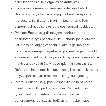
atlikti išpažintį (priimti Atgailos sakramentą).
Kiekvienas, sąmoningo amžiaus sulaukęs Katalikų
Bažnyčios narys turi įsipareigojimą bent vieną kartą
metuose atlikti išpažintį ir priimti Eucharistiją. Kas
sąmoningai nepaiso šios pareigos, sunkiai nusideda.
Priimant Eucharistiją tikinčiajam svarbu deramai
pasiruošti: laikytis pasninko (iki Eucharistijos priėmimo 1
val. nieko nevalgyti; vandenį ir vaistus galima gerti),
deramai apsirengti, pagarbiai elgtis, maldingai nusiteikti,
susikaupti, gailėtis dėl visų nuodėmių, pilnai, sąmoningai
ir aktyviai dalyvauti šv. Mišiose (įdėmiai klausytis Šv.
Rašto skaitinių, homilijos, atsakinėti į kreipinius, kartu su
dalyvaujančiais atlikti reikiamus liturginius gestus).
Priėmus Eucharistiją, patį Viešpatį, reikia bent kelias
minutes susitelkti padėkos maldai. Padėkoti galima
tyloje, mintimis, giedant drauge su choru ar
bendruomene bei savais žodžiais ar maldaknygės