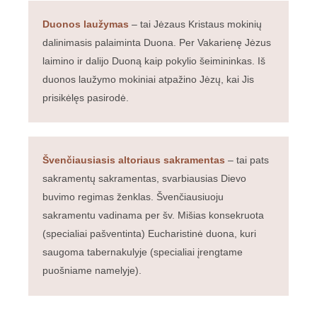
Duonos laužymas
– tai Jėzaus Kristaus mokinių
dalinimasis palaiminta Duona. Per Vakarienę Jėzus
laimino ir dalijo Duoną kaip pokylio šeimininkas. Iš
duonos laužymo mokiniai atpažino Jėzų, kai Jis
prisikėlęs pasirodė.
Švenčiausiasis altoriaus sakramentas
– tai pats
sakramentų sakramentas, svarbiausias Dievo
buvimo regimas ženklas. Švenčiausiuoju
sakramentu vadinama per šv. Mišias konsekruota
(specialiai pašventinta) Eucharistinė duona, kuri
saugoma tabernakulyje (specialiai įrengtame
puošniame namelyje).