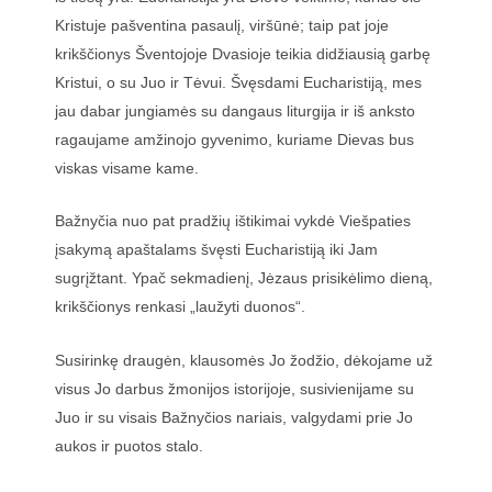
Kristuje pašventina pasaulį, viršūnė; taip pat joje
krikščionys Šventojoje Dvasioje teikia didžiausią garbę
Kristui, o su Juo ir Tėvui. Švęsdami Eucharistiją, mes
jau dabar jungiamės su dangaus liturgija ir iš anksto
ragaujame amžinojo gyvenimo, kuriame Dievas bus
viskas visame kame.
Bažnyčia nuo pat pradžių ištikimai vykdė Viešpaties
įsakymą apaštalams švęsti Eucharistiją iki Jam
sugrįžtant. Ypač sekmadienį, Jėzaus prisikėlimo dieną,
krikščionys renkasi „laužyti duonos“.
Susirinkę draugėn, klausomės Jo žodžio, dėkojame už
visus Jo darbus žmonijos istorijoje, susivienijame su
Juo ir su visais Bažnyčios nariais, valgydami prie Jo
aukos ir puotos stalo.