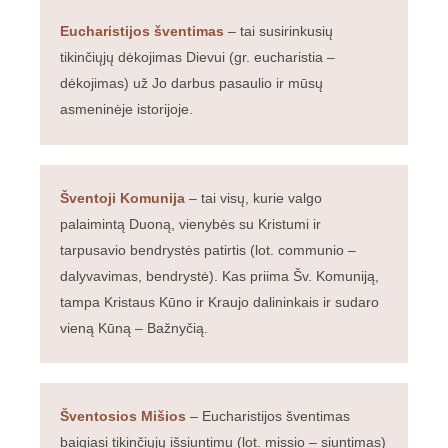
Eucharistijos šventimas
– tai susirinkusių
tikinčiųjų dėkojimas Dievui (gr. eucharistia –
dėkojimas) už Jo darbus pasaulio ir mūsų
asmeninėje istorijoje.
Šventoji Komunija
– tai visų, kurie valgo
palaimintą Duoną, vienybės su Kristumi ir
tarpusavio bendrystės patirtis (lot. communio –
dalyvavimas, bendrystė). Kas priima Šv. Komuniją,
tampa Kristaus Kūno ir Kraujo dalininkais ir sudaro
vieną Kūną – Bažnyčią.
Šventosios Mišios
– Eucharistijos šventimas
baigiasi tikinčiųjų išsiuntimu (lot. missio – siuntimas)