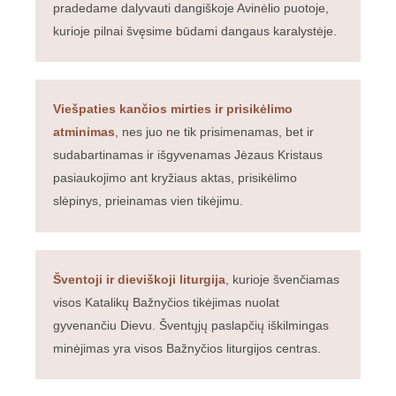
pradedame dalyvauti dangiškoje Avinėlio puotoje,
kurioje pilnai švęsime būdami dangaus karalystėje.
Viešpaties kančios mirties ir prisikėlimo
atminimas
, nes juo ne tik prisimenamas, bet ir
sudabartinamas ir išgyvenamas Jėzaus Kristaus
pasiaukojimo ant kryžiaus aktas, prisikėlimo
slėpinys, prieinamas vien tikėjimu.
Šventoji ir dieviškoji liturgija
, kurioje švenčiamas
visos Katalikų Bažnyčios tikėjimas nuolat
gyvenančiu Dievu. Šventųjų paslapčių iškilmingas
minėjimas yra visos Bažnyčios liturgijos centras.