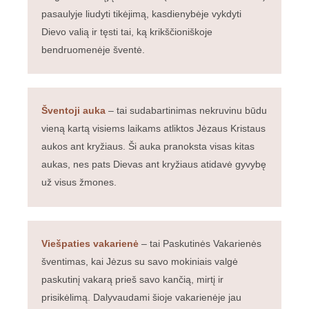
pasaulyje liudyti tikėjimą, kasdienybėje vykdyti
Dievo valią ir tęsti tai, ką krikščioniškoje
bendruomenėje šventė.
Šventoji auka
– tai sudabartinimas nekruvinu būdu
vieną kartą visiems laikams atliktos Jėzaus Kristaus
aukos ant kryžiaus. Ši auka pranoksta visas kitas
aukas, nes pats Dievas ant kryžiaus atidavė gyvybę
už visus žmones.
Viešpaties vakarienė
– tai Paskutinės Vakarienės
šventimas, kai Jėzus su savo mokiniais valgė
paskutinį vakarą prieš savo kančią, mirtį ir
prisikėlimą. Dalyvaudami šioje vakarienėje jau