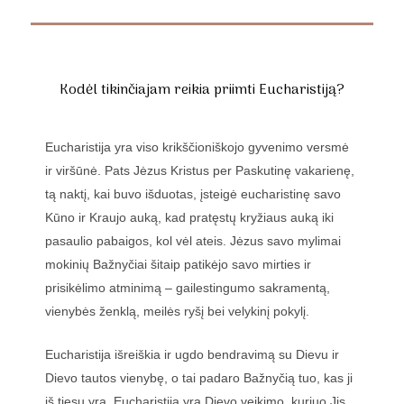
Kodėl tikinčiajam reikia priimti Eucharistiją?
Eucharistija yra viso krikščioniškojo gyvenimo versmė
ir viršūnė. Pats Jėzus Kristus per Paskutinę vakarienę,
tą naktį, kai buvo išduotas, įsteigė eucharistinę savo
Kūno ir Kraujo auką, kad pratęstų kryžiaus auką iki
pasaulio pabaigos, kol vėl ateis. Jėzus savo mylimai
mokinių Bažnyčiai šitaip patikėjo savo mirties ir
prisikėlimo atminimą – gailestingumo sakramentą,
vienybės ženklą, meilės ryšį bei velykinį pokylį.
Eucharistija išreiškia ir ugdo bendravimą su Dievu ir
Dievo tautos vienybę, o tai padaro Bažnyčią tuo, kas ji
iš tiesų yra. Eucharistija yra Dievo veikimo, kuriuo Jis