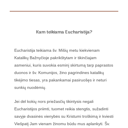
Kam teikiama Eucharistija?
Eucharistija teikiama šv. Mišių metu kiekvienam
Katalikų Bažnyčioje pakrikštytam ir tikinčiajam
asmeniui, kuris suvokia esminį skirtumą tarp paprastos
duonos ir šv. Komunijos, žino pagrindines katalikų
tikėjimo tiesas, yra pakankamai pasiruošęs ir neturi
sunkių nuodėmių.
Jei dėl kokių nors priežasčių tikintysis negali
Eucharistijos priimti, tuomet reikia stengtis, sužadinti
savyje dvasinės vienybės su Kristumi troškimą ir kviesti
Viešpatį Jam vienam žinomu būdu mus aplankyti. Šv.