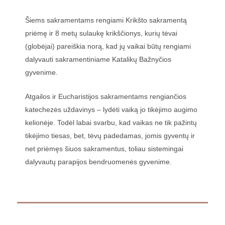
Šiems sakramentams rengiami Krikšto sakramentą
priėmę ir 8 metų sulaukę krikščionys, kurių tėvai
(globėjai) pareiškia norą, kad jų vaikai būtų rengiami
dalyvauti sakramentiniame Katalikų Bažnyčios
gyvenime.
Atgailos ir Eucharistijos sakramentams rengiančios
katechezės uždavinys – lydėti vaiką jo tikėjimo augimo
kelionėje. Todėl labai svarbu, kad vaikas ne tik pažintų
tikėjimo tiesas, bet, tėvų padedamas, jomis gyventų ir
net priėmęs šiuos sakramentus, toliau sistemingai
dalyvautų parapijos bendruomenės gyvenime.