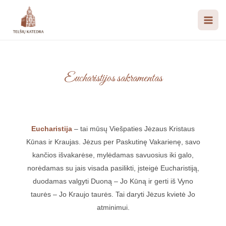
Eucharistijos sakramentas
Eucharistija
– tai mūsų Viešpaties Jėzaus Kristaus
Kūnas ir Kraujas. Jėzus per Paskutinę Vakarienę, savo
kančios išvakarėse, mylėdamas savuosius iki galo,
norėdamas su jais visada pasilikti, įsteigė Eucharistiją,
duodamas valgyti Duoną – Jo Kūną ir gerti iš Vyno
taurės – Jo Kraujo taurės. Tai daryti Jėzus kvietė Jo
atminimui.