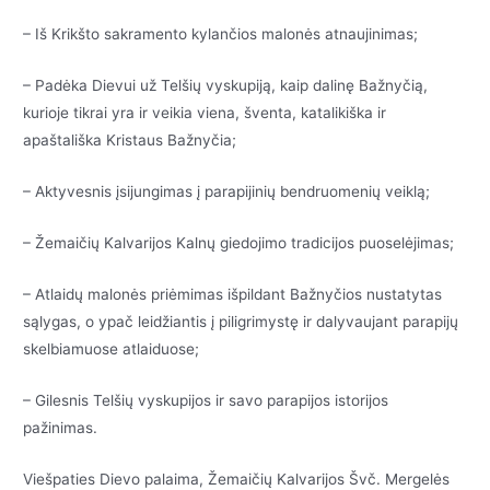
– Iš Krikšto sakramento kylančios malonės atnaujinimas;
– Padėka Dievui už Telšių vyskupiją, kaip dalinę Bažnyčią,
kurioje tikrai yra ir veikia viena, šventa, katalikiška ir
apaštališka Kristaus Bažnyčia;
– Aktyvesnis įsijungimas į parapijinių bendruomenių veiklą;
– Žemaičių Kalvarijos Kalnų giedojimo tradicijos puoselėjimas;
– Atlaidų malonės priėmimas išpildant Bažnyčios nustatytas
sąlygas, o ypač leidžiantis į piligrimystę ir dalyvaujant parapijų
skelbiamuose atlaiduose;
– Gilesnis Telšių vyskupijos ir savo parapijos istorijos
pažinimas.
Viešpaties Dievo palaima, Žemaičių Kalvarijos Švč. Mergelės