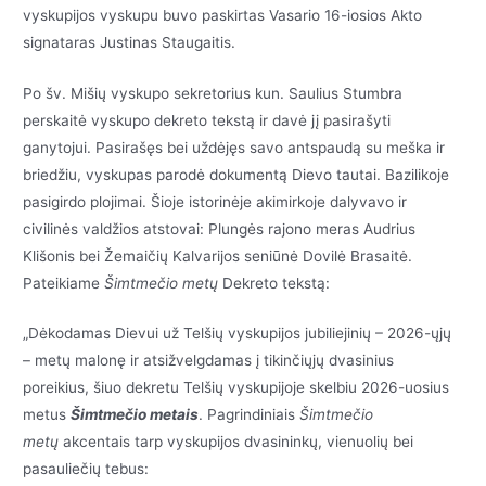
vyskupijos vyskupu buvo paskirtas Vasario 16-iosios Akto
signataras Justinas Staugaitis.
Po šv. Mišių vyskupo sekretorius kun. Saulius Stumbra
perskaitė vyskupo dekreto tekstą ir davė jį pasirašyti
ganytojui. Pasirašęs bei uždėjęs savo antspaudą su meška ir
briedžiu, vyskupas parodė dokumentą Dievo tautai. Bazilikoje
pasigirdo plojimai. Šioje istorinėje akimirkoje dalyvavo ir
civilinės valdžios atstovai: Plungės rajono meras Audrius
Klišonis bei Žemaičių Kalvarijos seniūnė Dovilė Brasaitė.
Pateikiame
Šimtmečio metų
Dekreto tekstą:
„Dėkodamas Dievui už Telšių vyskupijos jubiliejinių – 2026-ųjų
– metų malonę ir atsižvelgdamas į tikinčiųjų dvasinius
poreikius, šiuo dekretu Telšių vyskupijoje skelbiu 2026-uosius
metus
Šimtmečio metais
. Pagrindiniais
Šimtmečio
metų
akcentais tarp vyskupijos dvasininkų, vienuolių bei
pasauliečių tebus: