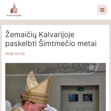
Pereiti
prie
Mai
turinio
Men
Žemaičių Kalvarijoje
paskelbti Šimtmečio metai
2026-01-03