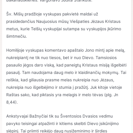
Bakanauskienės. Vargonavo Judita Stankutė.
Šv. Mišių pradžioje vyskupas pakvietė maldai už
prasidedančius Naujuosius mūsų Viešpaties Jėzaus Kristaus
metus, kurie Telšių vyskupijai sutampa su vyskupijos įkūrimo
šimtmečiu.
Homilijoje vyskupas komentavo apaštalo Jono mintį apie melą,
nukreipiantį ne tik nuo tiesos, bet ir nuo Dievo. Tamsiosios
pasaulio jėgos daro viską, kad paneigtų Kristaus misiją išgelbėti
pasaulį. Tam naudojama daug melo ir klaidinančių mokymų. Tai
reiškia, kad giliausia prasme melas nukreipia nuo Jėzaus,
nukreipia nuo išgelbėjimo ir stumia į pražūtį. Juk kitoje vietoje
Raštas sako, kad piktasis yra melagis ir melo tėvas (plg. Jn
8,44).
Ankstyvajai Bažnyčiai tik su Šventosios Dvasios vedimu
pavyko teisingai atpažinti ir kitiems skelbti Dievo įsikūnijimo
slėpinį. Tai priimti reikėjo daug nusižeminimo ir širdies