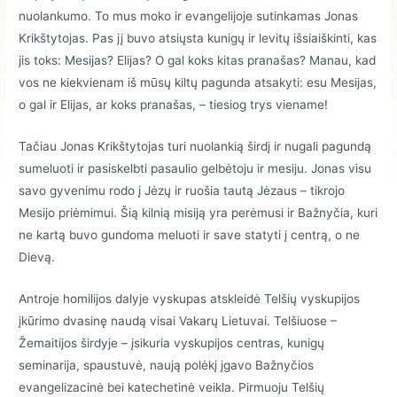
nuolankumo. To mus moko ir evangelijoje sutinkamas Jonas
Krikštytojas. Pas jį buvo atsiųsta kunigų ir levitų išsiaiškinti, kas
jis toks: Mesijas? Elijas? O gal koks kitas pranašas? Manau, kad
vos ne kiekvienam iš mūsų kiltų pagunda atsakyti: esu Mesijas,
o gal ir Elijas, ar koks pranašas, – tiesiog trys viename!
Tačiau Jonas Krikštytojas turi nuolankią širdį ir nugali pagundą
sumeluoti ir pasiskelbti pasaulio gelbėtoju ir mesiju. Jonas visu
savo gyvenimu rodo į Jėzų ir ruošia tautą Jėzaus – tikrojo
Mesijo priėmimui. Šią kilnią misiją yra perėmusi ir Bažnyčia, kuri
ne kartą buvo gundoma meluoti ir save statyti į centrą, o ne
Dievą.
Antroje homilijos dalyje vyskupas atskleidė Telšių vyskupijos
įkūrimo dvasinę naudą visai Vakarų Lietuvai. Telšiuose –
Žemaitijos širdyje – įsikuria vyskupijos centras, kunigų
seminarija, spaustuvė, naują polėkį įgavo Bažnyčios
evangelizacinė bei katechetinė veikla. Pirmuoju Telšių