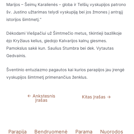
Marijos – Šeimų Karalienės – globa ir Telšių vyskupijos patrono
šv. Justino užtarimas telydi vyskupiją bei jos žmones į antrąjį
istorijos šimtmetį.“
Dėkodami Viešpačiui už Šimtmečio metus, tikintieji bazilikoje
ėjo Kryžiaus kelius, giedojo Kalvarijos kalnų giesmes.
Pamokslus sakė kun. Saulius Stumbra bei dek. Vytautas
Gedvainis.
Šventinio entuziazmo pagautos kai kurios parapijos jau įrengė
vyskupijos šimtmetį primenančius ženklus.
←
Ankstesnis
Navigacija
Kitas Įrašas
→
Įrašas
tarp
įrašų
Parapija
Bendruomenė
Parama
Nuorodos