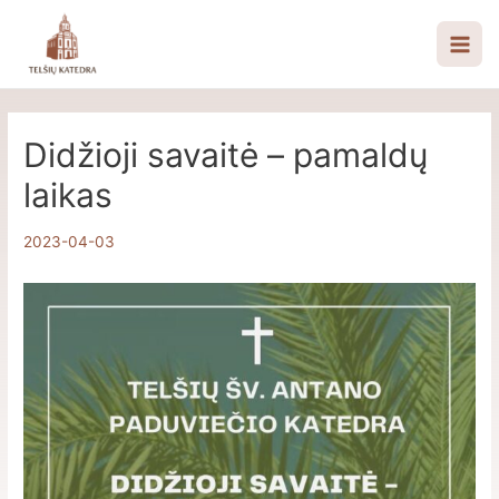
Pereiti
prie
Mai
turinio
Men
Didžioji savaitė – pamaldų
laikas
2023-04-03