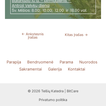
←
Ankstesnis
Navigacija
Kitas Įrašas
→
Įrašas
tarp
įrašų
Parapija
Bendruomenė
Parama
Nuorodos
Sakramentai
Galerija
Kontaktai
© 2026 Telšių Katedra | BitCare
Privatumo politika