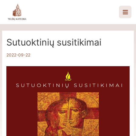
Pereiti
prie
Mai
turinio
Men
Sutuoktinių susitikimai
2022-09-22